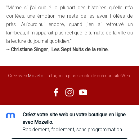
"Même si j'ai oublié la plupart des histoires qu'elle m'a
contées, une émotion me reste de les avoir frôlées de
près. Aujourd'hui encore, quand j'en ai retrouvé un
lambeau, il m'apparaît plus réel que le tumulte de la ville ou
la lecture du journal quotidien."
~ Christiane Singer
,
Les Sept Nuits de la reine.
Créé avec
Mozello
- la façon la plus simple de créer un site Web.
Créez votre site web ou votre boutique en ligne
avec Mozello.
Rapidement, facilement, sans programmation.